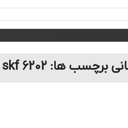
تماس با ما
درباره ما
بلاگ ها
رزومه
ی برچسب ها: 6202 2rs skf