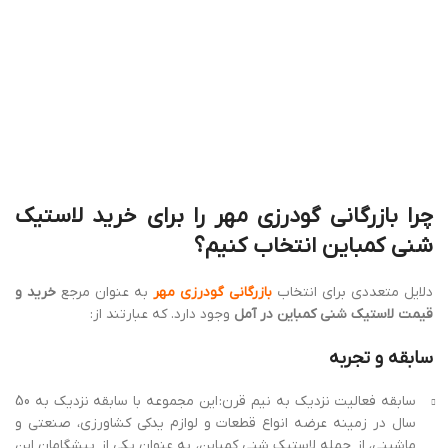
سابقه فعالیت نزدیک به نیم قرن: این مجموعه با سابقه نزدیک به 50
سال در زمینه عرضه انواع قطعات و لوازم یدکی کشاورزی، صنعتی و
ماشینی، از جمله لاستیک شنی کمباین، به عنوان یکی از پیشگامان این
عرصه شناخته می شود.
تجربه ی غنی در زمینه ی لاستیک شنی کمباین:
بازرگانی گودرزی مهر
با
اتکا به تجارب ارزشمند خود در زمینه ی شناخت و بررسی انواع
لاستیک های شنی کمباین، مناسب ترین گزینه را با توجه به نیاز و نوع
کمباین شما پیشنهاد می دهد.
کیفیت محصولات
عرضه ی برندهای معتبر: این مجموعه با همکاری با برندهای معتبر و
شناخته شده در زمینه ی تولید لاستیک شنی کمباین، محصولاتی با
کیفیت بالا و تضمین شده را به مشتریان خود ارائه می دهد.
کنترل کیفیت دقیق: تمامی محصولات عرضه شده در
بازرگانی گودرزی
مهر
قبل از عرضه به بازار، تحت کنترل کیفیت دقیق قرار می گیرند تا
از مرغوبیت و کارایی آنها اطمینان حاصل شود.
تنوع محصولات