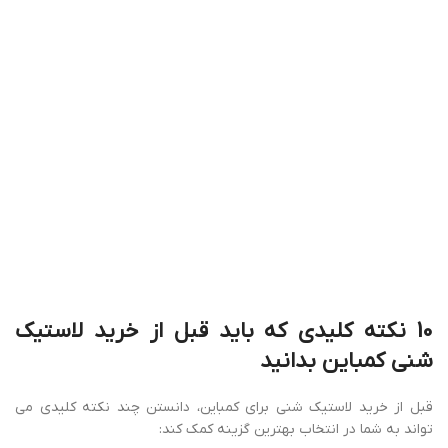
قبل از خرید لاستیک شنی برای کمباین، دانستن چند نکته کلیدی می
تواند به شما در انتخاب بهترین گزینه کمک کند:
سایز لاستیک: مطابقت سایز لاستیک با مدل کمباین خود را بررسی کنید.
تاریخ تولید: لاستیک های جدیدتر عموماً عملکرد بهتری دارند.
فشار باد مجاز: حداکثر فشار باد استانداردی که لاستیک می تواند تحمل
کند را چک کنید.
بار مجاز: حداکثر باری که لاستیک قادر به تحمل آن است را مد نظر قرار
دهید.
چسبندگی: قابلیت متوقف کردن ماشین در جاده های خیس را بررسی
کنید.
مقاومت حرارتی: میزان مقاومت لاستیک در برابر حرارت را در نظر
بگیرید.
عمر مفید: توجه داشته باشید که عمر مفید هر لاستیک حدود 4 سال
است.
آج لاستیک: برای کاربردهای کشاورزی، لاستیک های با آج بلندتر
مناسبتر هستند.