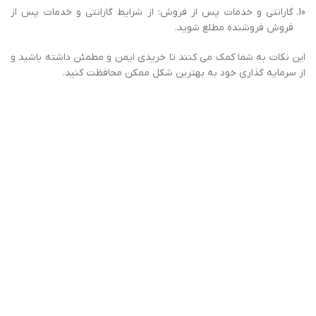
خدمات بازرگانی گودرزی مهر در زمینه خرید و
قیمت لاستیک شنی کمباین
بازرگانی گودرزی مهر
خدمات متنوعی در زمینه خرید و قیمت لاستیک
شنی کمباین ارائه می دهد. این شرکت با برند هامبورگ-HAMBURG و
شرکت سازنده لاستیک شنی یاشکو-YACHOO همکاری دارد. و محصولاتی
با کیفیت و دوام بالا تحت نام
هامبورگ یاشکو | HAMBURG-YACHOO
عرضه می کند. برای مشاوره رایگان و ثبت سفارش، می توانید با شماره
های ارائه شده تماس بگیرید.