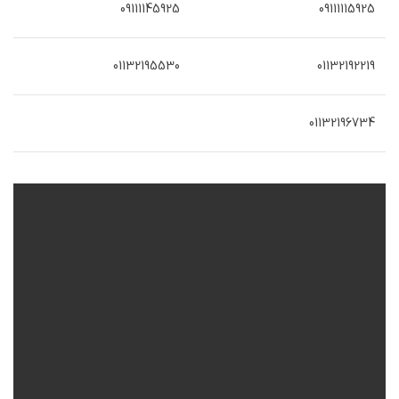
09111145925
09111115925
01132195530
01132192219
01132196734