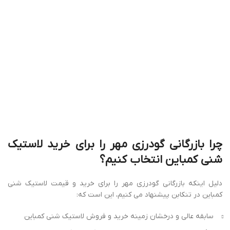
سابقه عالی و درخشان زمینه خرید و فروش لاستیک شنی کمباین
ارائه تنوع بالایی از برندهای معتبر لاستیک شنی کمباین
قیمت‌ های رقابتی و منصفانه
ارائه گارانتی و خدمات پس از فروش
ارائه خدمات متنوع و باکیفیت
با انتخاب
بازرگانی گودرزی مهر
، می‌ توانید از خریدی مطمئن و آسوده
خاطر لذت ببرید.
مواردی که در انتخاب لاستیک شنی کمباین
باید توجه کنیم
برای خرید و قیمت لاستیک شنی کمباین در تنکابن، توجه به چند نکته
کلیدی می تواند به شما کمک کند تا انتخابی مطمئن و مقرون به صرفه
داشته باشید:
سایز لاستیک
: اطمینان حاصل کنید که سایز لاستیک متناسب با مدل