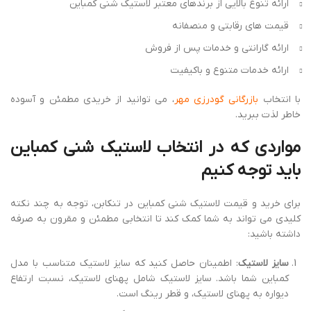
کمباین شما باشد. سایز لاستیک شامل پهنای لاستیک، نسبت ارتفاع
دیواره به پهنای لاستیک، و قطر رینگ است.
تاریخ تولید
: لاستیک های جدیدتر معمولاً عملکرد بهتری دارند. تاریخ
تولید را بررسی کنید تا از تازگی لاستیک اطمینان حاصل کنید.
بار و فشار مجاز
: مطمئن شوید که لاستیک ها قادر به تحمل وزن
کمباین و بار مورد نظر شما هستند. همچنین، فشار باد لاستیک ها باید
در حد مجاز تعیین شده توسط سازنده باشد.
چسبندگی و مقاومت حرارتی
: لاستیک هایی با چسبندگی و مقاومت
حرارتی بالا انتخاب کنید تا در شرایط مختلف جاده ای و دمایی عملکرد
بهتری داشته باشند.
بررسی کیفیت
: به دنبال لاستیکهایی باشید که از مواد با دوام ساخته
شده اند و در برابر سایش و پارگی مقاومت بالایی دارند.
گارانتی و خدمات پس از فروش
: از فروشنده در مورد شرایط گارانتی و
خدمات پس از فروش سوال کنید. این موارد می توانند نشان دهنده
اعتماد فروشنده به کیفیت محصولاتش باشند.
مقایسه قیمتها
: قیمتها را در چند فروشگاه مقایسه کنید تا از دریافت
بهترین ارزش ممکن برای پول خود اطمینان حاصل کنید.