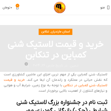
0
منو
0
تومان
,
استان مازندران
تنکابن
خرید و قیمت لاستیک شنی
کمباین در تنکابن
0
در تاریخ مارس 26, 2024
ادمین
لاستیک شنی کمباین یکی از مهم‌ ترین اجزای این ماشین کشاورزی است
که نقش حیاتی در عملکرد و راندمان آن ایفا می ‌کند.
خرید و قیمت
لاستیک شنی کمباین در تنکابن
با توجه به نوع زمین، شرایط آب و هوایی
و نیازهای کشاورز، از اهمیت بالایی برخوردار است.
ثبت نام در جشنواره بزرگ لاستیک شنی
شرایطی (چکی) بازرگانی گودرزی مهر