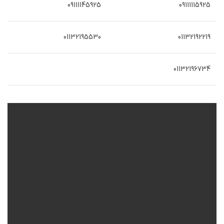
09111145925
09111115925
01132195530
01132192219
01132196734