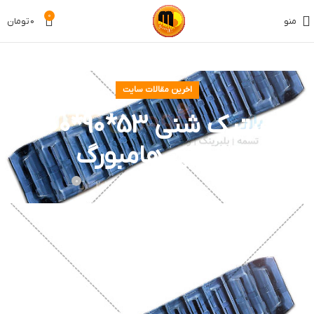
0
منو
0
تومان
اخرین مقالات سایت
لاستیک شنی 53*90*500
وارداتی هامبورگ
0
در تاریخ فوریه 7, 2026
ادمین