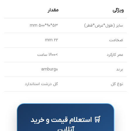
ویژگی
مقدار
سایز (طول*عرض*قطر)
53*90*500 mm
ضخامت
22 mm
عمر کارکرد
>1800 ساعت
برند
هamburg
نوع گل
گل درشت استاندارد
🛒 استعلام قیمت و خرید
آنلاین