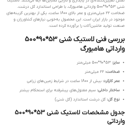
نقش تعیین‌کننده‌ای در پایداری و کارایی کمباین‌ها ایفا می‌کنند. لاستیک
شنی 53*90*500 وارداتی هامبورگ، با طراحی استاندارد گل درشت،
ضخامت 22 میلی‌متری و عمر بالای 1800 ساعت، یکی از بهترین گزینه‌های
موجود در بازار ایران است. این محصول به‌خوبی نیازهای کشاورزان و
صنعت تولید ماشین‌آلات را برآورده کرده است.
بررسی فنی لاستیک شنی 53*90*500
وارداتی هامبورگ
سایز:
53*90*500 میلی‌متر
ضخامت:
22 میلی‌متر
عمر کارکرد:
بیش از 1800 ساعت در شرایط زمین‌های زراعی
ساختار داخلی:
سیم مفتول‌های پیشرفته برای استحکام بیشتر
نوع گل:
گل درشت استاندارد (گل شنی)
جدول مشخصات لاستیک شنی 53*90*500
وارداتی