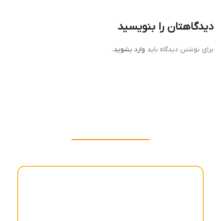
دیدگاهتان را بنویسید
برای نوشتن دیدگاه باید
وارد بشوید
.
بازرگانی گودرزی مهر
ترین ها انتخاب ما برای شماست
بازرگانی حاج قاسمعلی گودرزی مهر یکی از شرکت‌های معتبر و
پیشرو در ارائه محصولات کشاورزی و صنعتی با کیفیت در
ایران است. این شرکت با نزدیک به نیم قرن سابقه درخشان،
خدمات و محصولات گسترده‌ای را ارائه می‌دهد. حوزه فعالیت
آن شامل تسمه، بلبرینگ، زنجیر، لاستیک شنی، گریس نسوز،