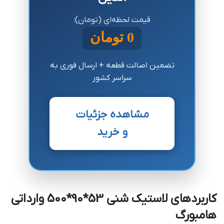
قیمت لحظه‌ای (تومان):
0
تومان
تضمین اصالت قطعه + ارسال فوری به
سراسر کشور
مشاهده جزئیات
و خرید
کاربردهای لاستیک شنی 53*90*500 وارداتی
هامبورگ