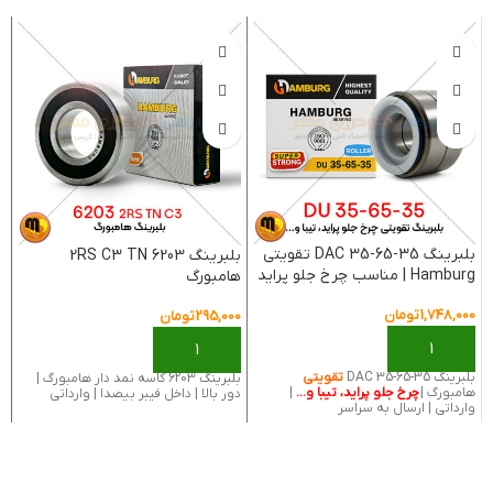
بلبرینگ DAC 35-65-35 تقویتی
بلبرینگ 6203 2RS C3 TN
Hamburg | مناسب چرخ جلو پراید
هامبورگ
و تیبا
و
1,748,000
تومان
295,000
تومان
0
بلبرینگ DAC 35-65-35
تقویتی
بلبرینگ 6203 کاسه نمد دار هامبورگ |
بلبر
هامبورگ |
چرخ جلو پراید، تیبا و...
|
دور بالا | داخل فیبر بیصدا | وارداتی
جل
وارداتی | ارسال به سراسر
س