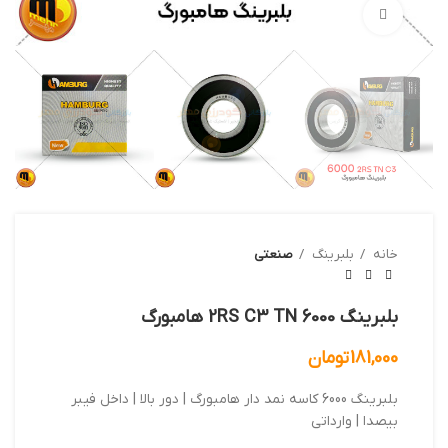
بزرگنمایی تصویر
خانه
بلبرینگ
صنعتی
بلبرینگ 6000 2RS C3 TN هامبورگ
181,000
تومان
بلبرینگ 6000 کاسه نمد دار هامبورگ | دور بالا | داخل فیبر
بیصدا | وارداتی