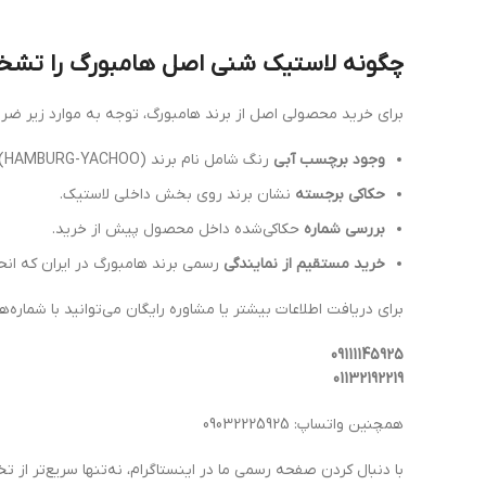
چگونه لاستیک شنی اصل هامبورگ را تش
برای خرید محصولی اصل از برند هامبورگ، توجه به موارد زیر ضر
وجود برچسب آبی‌
رنگ شامل نام برند (HAMBURG-YACHOO)، شماره کالا و بارکد تعیین اصالت.
حکاکی برجسته
نشان برند روی بخش داخلی لاستیک.
بررسی شماره
حکاکی‌شده داخل محصول پیش از خرید.
خرید مستقیم از نمایندگی
رسمی برند هامبورگ در ایران که انحص
برای دریافت اطلاعات بیشتر یا مشاوره رایگان می‌توانید با شماره
09111145925
01132192219
همچنین واتساپ: 09032225925
با دنبال کردن صفحه رسمی ما در اینستاگرام، نه‌تنها سریع‌تر ا