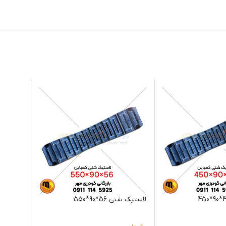
لاستیک شنی 56*90*550
لاستیک شنی 2