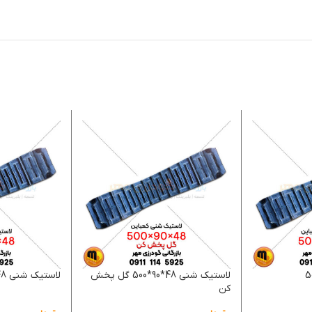
لاستیک شنی 48*90*500 گل پخش
لاستیک شنی 48*90*450
کن