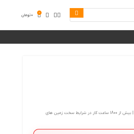
0
0
تومان
لاستیک شنی 50*90*450 هامبورگ | وارداتی | گل درشت استاندران | بیش از 1800 ساعت کار در شرایط سخت زمین های