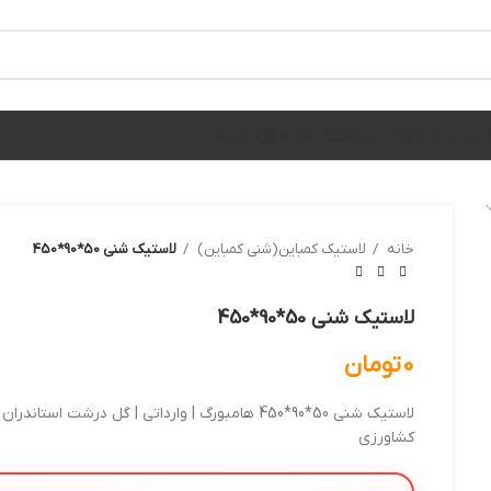
تماس با ما
درباره ما
بلاگ ها
رزومه
خانه
لاستیک کمباین(شنی کمباین)
لاستیک شنی 50*90*450
لاستیک شنی 50*90*450
0
تومان
کشاورزی