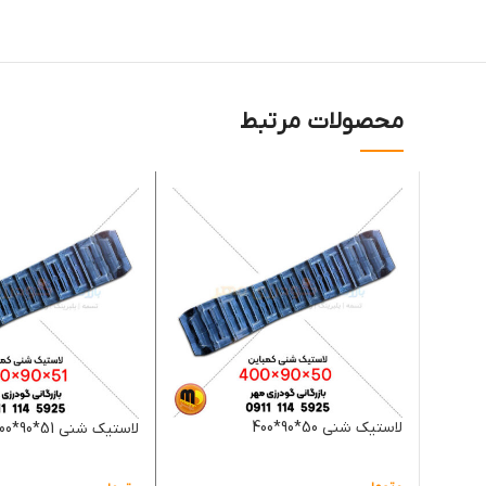
محصولات مرتبط
لاستیک شنی 50*90*400
لاستیک شنی 51*90*500