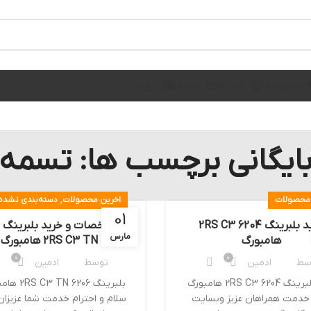
تماس با ما
درباره ما
بلاگ ها
رزومه
ایگانی برچسب ها: تسمه
,
 محصولات
اخرین محصولات
دسته‌بندی نشده
01
خرید بلبرینگ 6204 2RS C3
م
مارس
هامبورگ
2RS C3 TN هامبورگ
0
0
سط
ادمین
توسط
ادمین
خرید بلبرینگ 6204 2RS C3 هامبورگ
بلبرینگ 6206 N
خدمت همراهان عزیز وبسایت
سلام و احترام خدمت شما عزیزان