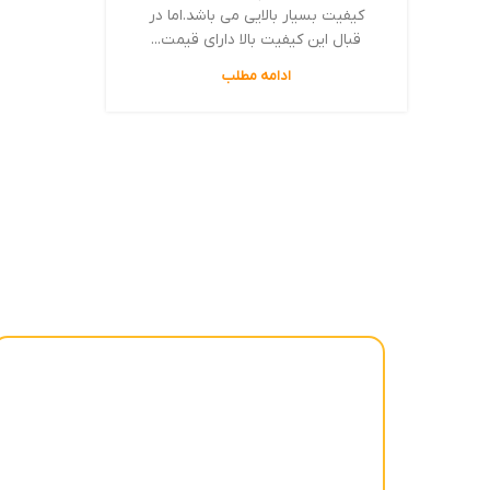
کیفیت بسیار بالایی می باشد.اما در
قبال این کیفیت بالا دارای قیمت...
ادامه مطلب
بازرگانی حاج قاسمعلی گودرزی مهر یکی از شرکت‌های
معتبر و پیشرو در ارائه محصولات کشاورزی و صنعتی با
کیفیت در ایران است. این شرکت با نزدیک به نیم قرن
سابقه درخشان، خدمات و محصولات گسترده‌ای را ارائه
می‌دهد. حوزه فعالیت آن شامل تسمه، بلبرینگ، زنجیر،
لاستیک شنی، گریس نسوز، تیغه روتیواتور و چهارشاخه و