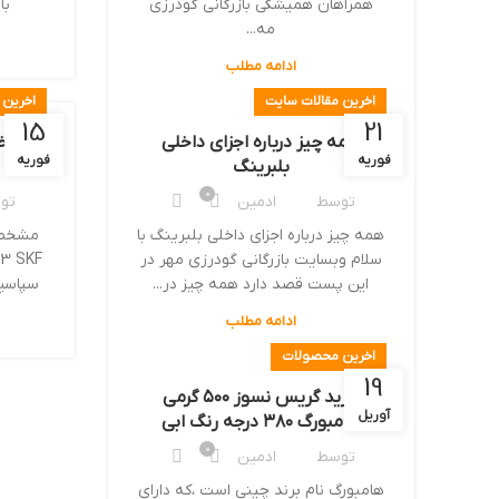
همراهان همیشگی بازرگانی گودرزی
با
مه...
ادامه مطلب
اخرین مقالات سایت
اخرین
15
21
همه چیز درباره اجزای داخلی
فوریه
فوریه
بلبرینگ
0
توسط
ادمین
تو
همه چیز درباره اجزای داخلی بلبرینگ با
سلام وبسایت بازرگانی گودرزی مهر در
این پست قصد دارد همه چیز در...
سپاسپز
ادامه مطلب
اخرین محصولات
19
خرید گریس نسوز ۵۰۰ گرمی
آوریل
هامبورگ ۳۸۰ درجه رنگ ابی
0
توسط
ادمین
هامبورگ نام برند چینی است ،که دارای